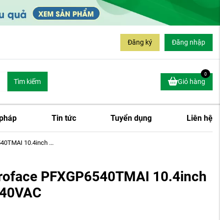
Đăng ký
Đăng nhập
0
Tìm kiếm
Giỏ hàng
 pháp
Tin tức
Tuyển dụng
Liên hệ
0TMAI 10.4inch ...
roface PFXGP6540TMAI 10.4inch
240VAC