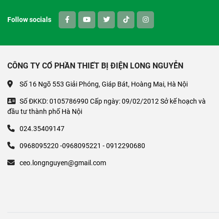
Follow socials
CÔNG TY CỔ PHẦN THIẾT BỊ ĐIỆN LONG NGUYỄN
Số 16 Ngõ 553 Giải Phóng, Giáp Bát, Hoàng Mai, Hà Nội
Số ĐKKD: 0105786990 Cấp ngày: 09/02/2012 Sở kế hoạch và
đầu tư thành phố Hà Nội
024.35409147
0968095220 -0968095221 - 0912290680
ceo.longnguyen@gmail.com