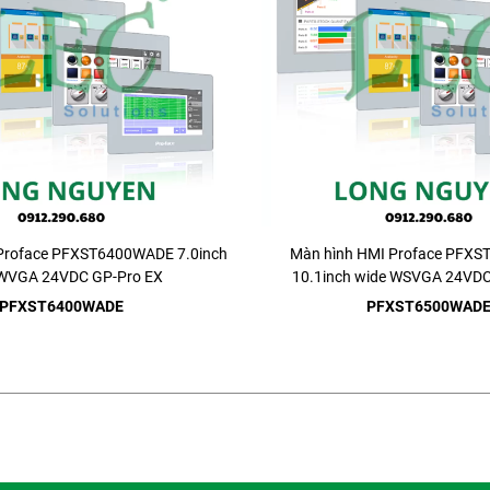
Proface PFXST6400WADE 7.0inch
Màn hình HMI Proface PFX
 WVGA 24VDC GP-Pro EX
10.1inch wide WSVGA 24VDC
PFXST6400WADE
PFXST6500WAD