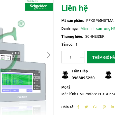
Liên hệ
Mã sản phẩm:
PFXGP6540TMAI
Danh mục:
Màn hình cảm ứng HM
Thương hiệu:
SCHNEIDER
Sẵn có:
1
THÊM GIỎ H
Trần Hiệp
0968095220
Mô tả
Màn hình HMI Proface PFXGP654
Chia sẻ: