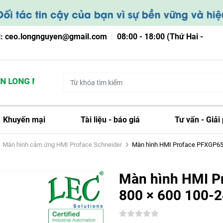
l: ceo.longnguyen@gmail.com
08:00 - 18:00 (Thứ Hai -
LONG NGUYỄN
Khuyến mại
Tài liệu - báo giá
Tư vấn - Giải
Màn hình cảm ứng HMI Proface Schneider
Màn hình HMI Proface PFXGP654
Màn hình HMI P
800 × 600 100-