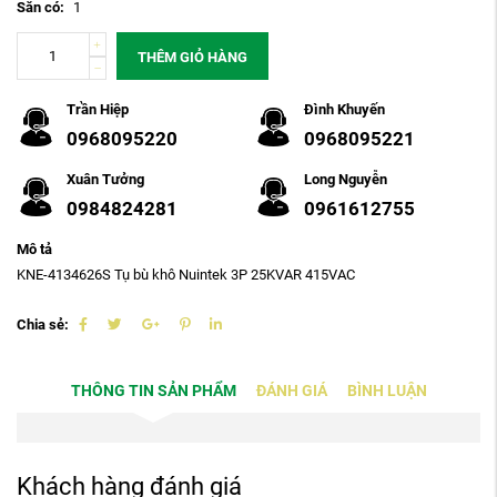
Sẵn có:
1
THÊM GIỎ HÀNG
Trần Hiệp
Đình Khuyến
0968095220
0968095221
Xuân Tưởng
Long Nguyễn
0984824281
0961612755
Mô tả
KNE-4134626S Tụ bù khô Nuintek 3P 25KVAR 415VAC
Chia sẻ:
THÔNG TIN SẢN PHẨM
ĐÁNH GIÁ
BÌNH LUẬN
Khách hàng đánh giá