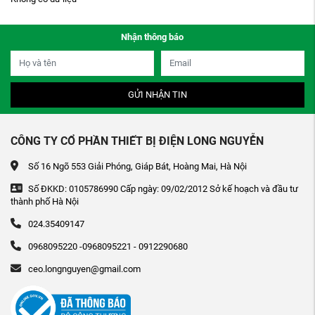
Nhận thông báo
GỬI NHẬN TIN
CÔNG TY CỔ PHẦN THIẾT BỊ ĐIỆN LONG NGUYỄN
Số 16 Ngõ 553 Giải Phóng, Giáp Bát, Hoàng Mai, Hà Nội
Số ĐKKD: 0105786990 Cấp ngày: 09/02/2012 Sở kế hoạch và đầu tư
thành phố Hà Nội
024.35409147
0968095220 -0968095221 - 0912290680
ceo.longnguyen@gmail.com