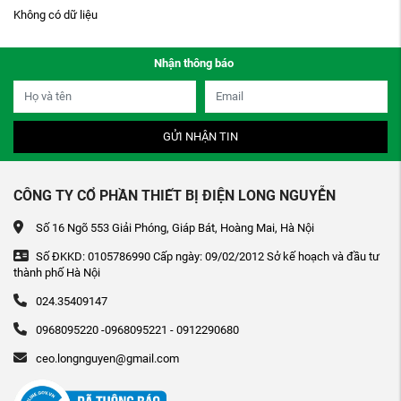
Không có dữ liệu
Nhận thông báo
GỬI NHẬN TIN
CÔNG TY CỔ PHẦN THIẾT BỊ ĐIỆN LONG NGUYỄN
Số 16 Ngõ 553 Giải Phóng, Giáp Bát, Hoàng Mai, Hà Nội
Số ĐKKD: 0105786990 Cấp ngày: 09/02/2012 Sở kế hoạch và đầu tư
thành phố Hà Nội
024.35409147
0968095220 -0968095221 - 0912290680
ceo.longnguyen@gmail.com