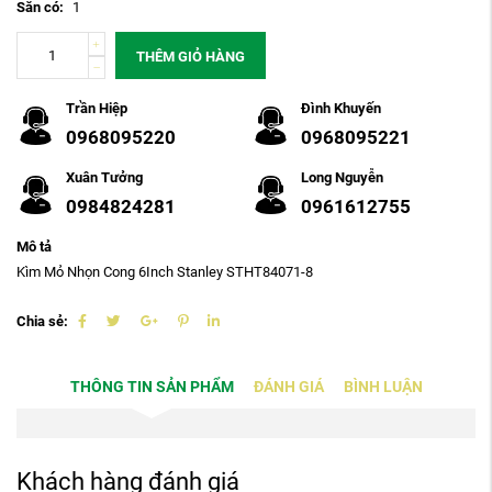
Sẵn có:
1
THÊM GIỎ HÀNG
Trần Hiệp
Đình Khuyến
0968095220
0968095221
Xuân Tưởng
Long Nguyễn
0984824281
0961612755
Mô tả
Kìm Mỏ Nhọn Cong 6Inch Stanley STHT84071-8
Chia sẻ:
THÔNG TIN SẢN PHẨM
ĐÁNH GIÁ
BÌNH LUẬN
Khách hàng đánh giá