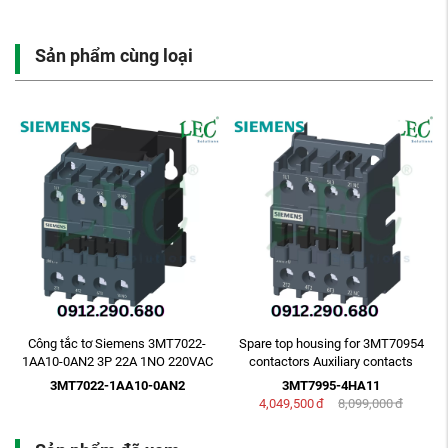
Sản phẩm cùng loại
Công tắc tơ Siemens 3MT7022-
Spare top housing for 3MT70954
1AA10-0AN2 3P 22A 1NO 220VAC
contactors Auxiliary contacts
1NO+1NC
3MT7022-1AA10-0AN2
3MT7995-4HA11
4,049,500
đ
8,099,000
đ