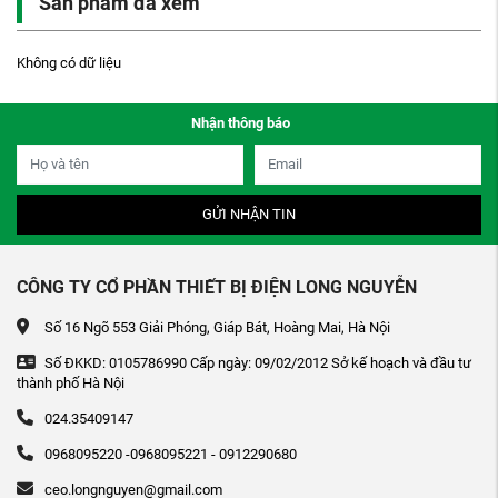
Sản phẩm đã xem
Không có dữ liệu
Nhận thông báo
GỬI NHẬN TIN
CÔNG TY CỔ PHẦN THIẾT BỊ ĐIỆN LONG NGUYỄN
Số 16 Ngõ 553 Giải Phóng, Giáp Bát, Hoàng Mai, Hà Nội
Số ĐKKD: 0105786990 Cấp ngày: 09/02/2012 Sở kế hoạch và đầu tư
thành phố Hà Nội
024.35409147
0968095220 -0968095221 - 0912290680
ceo.longnguyen@gmail.com