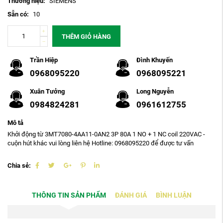
Thương hiệu:
SIEMENS
Sẵn có:
10
THÊM GIỎ HÀNG
Trần Hiệp
Đình Khuyến
0968095220
0968095221
Xuân Tưởng
Long Nguyễn
0984824281
0961612755
Mô tả
Khởi động từ 3MT7080-4AA11-0AN2 3P 80A 1 NO + 1 NC coil 220VAC -
cuộn hút khác vui lòng liên hệ Hotline: 0968095220 để được tư vấn
Chia sẻ:
THÔNG TIN SẢN PHẨM
ĐÁNH GIÁ
BÌNH LUẬN