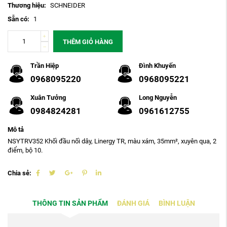
Thương hiệu:
SCHNEIDER
Sẵn có:
1
THÊM GIỎ HÀNG
Trần Hiệp
Đình Khuyến
0968095220
0968095221
Xuân Tưởng
Long Nguyễn
0984824281
0961612755
Mô tả
NSYTRV352 Khối đầu nối dây, Linergy TR, màu xám, 35mm², xuyên qua, 2
điểm, bộ 10.
Chia sẻ:
THÔNG TIN SẢN PHẨM
ĐÁNH GIÁ
BÌNH LUẬN