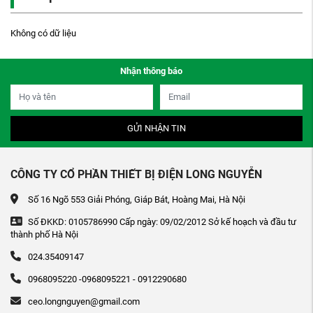
Không có dữ liệu
Nhận thông báo
GỬI NHẬN TIN
CÔNG TY CỔ PHẦN THIẾT BỊ ĐIỆN LONG NGUYỄN
Số 16 Ngõ 553 Giải Phóng, Giáp Bát, Hoàng Mai, Hà Nội
Số ĐKKD: 0105786990 Cấp ngày: 09/02/2012 Sở kế hoạch và đầu tư
thành phố Hà Nội
024.35409147
0968095220 -0968095221 - 0912290680
ceo.longnguyen@gmail.com