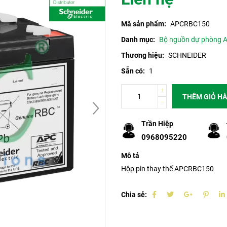
Mã sản phẩm:
APCRBC150
Danh mục:
Bộ nguồn dự phòng A
Thương hiệu:
SCHNEIDER
Sẵn có:
1
THÊM GIỎ H
Trần Hiệp
0968095220
Mô tả
Hộp pin thay thế APCRBC150
Chia sẻ: