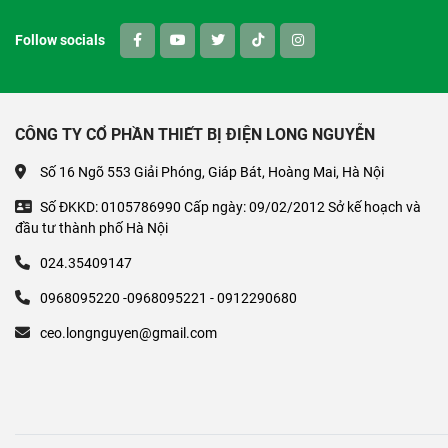
Follow socials
CÔNG TY CỔ PHẦN THIẾT BỊ ĐIỆN LONG NGUYỄN
Số 16 Ngõ 553 Giải Phóng, Giáp Bát, Hoàng Mai, Hà Nội
Số ĐKKD: 0105786990 Cấp ngày: 09/02/2012 Sở kế hoạch và
đầu tư thành phố Hà Nội
024.35409147
0968095220 -0968095221 - 0912290680
ceo.longnguyen@gmail.com