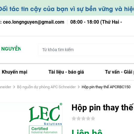
l: ceo.longnguyen@gmail.com
08:00 - 18:00 (Thứ Hai -
GUYỄN
Khuyến mại
Tài liệu - báo giá
Tư vấn - Giải
hneider
Bộ nguồn dự phòng APC Schneider
Hộp pin thay thế APCRBC150
Hộp pin thay t
Liên hệ