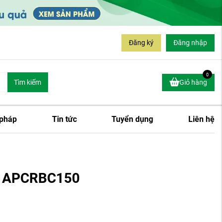
Đăng ký
Đăng nhập
0
Tìm kiếm
Giỏ hàng
 pháp
Tin tức
Tuyển dụng
Liên hệ
hế APCRBC150