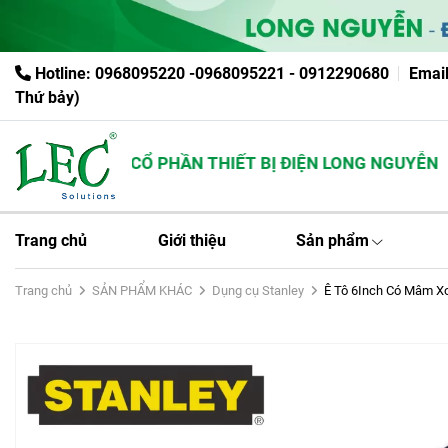
Hotline: 0968095220 -0968095221 - 0912290680
Emai
Thứ bảy)
CÔNG TY CỔ PHẦN THIẾT BỊ ĐIỆN LONG NGUYỄN
Trang chủ
Giới thiệu
Sản phẩm
Trang chủ
SẢN PHẨM KHÁC
Dụng cụ Stanley
Ê Tô 6Inch Có Mâm Xo