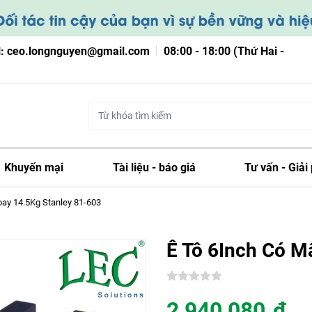
l: ceo.longnguyen@gmail.com
08:00 - 18:00 (Thứ Hai -
Khuyến mại
Tài liệu - báo giá
Tư vấn - Giải
ay 14.5Kg Stanley 81-603
Ê Tô 6Inch Có M
2,940,080
đ