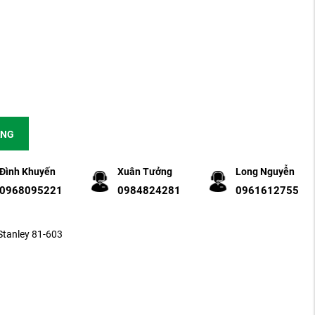
ÀNG
Đình Khuyến
Xuân Tưởng
Long Nguyễn
0968095221
0984824281
0961612755
Stanley 81-603