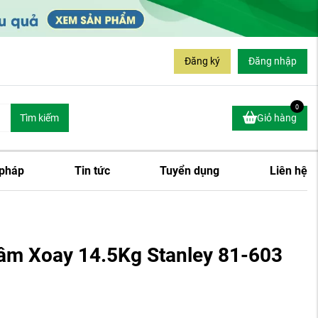
Đăng ký
Đăng nhập
0
Tìm kiếm
Giỏ hàng
 pháp
Tin tức
Tuyển dụng
Liên hệ
âm Xoay 14.5Kg Stanley 81-603