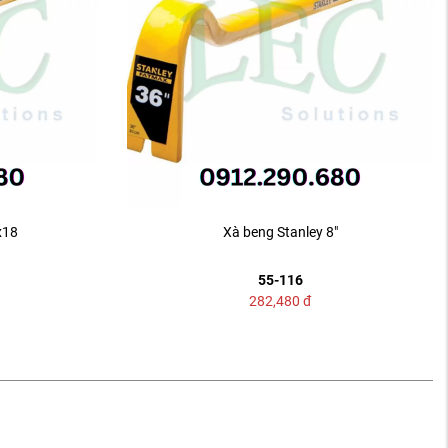
x18
Xà beng Stanley 8"
55-116
282,480
đ