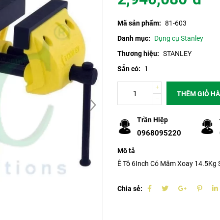
Mã sản phẩm:
81-603
Danh mục:
Dụng cụ Stanley
Thương hiệu:
STANLEY
Sẵn có:
1
THÊM GIỎ H
Trần Hiệp
0968095220
Mô tả
Ê Tô 6Inch Có Mâm Xoay 14.5Kg 
Chia sẻ: