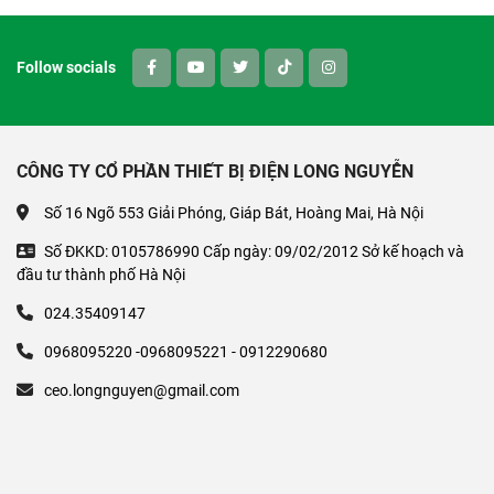
Follow socials
CÔNG TY CỔ PHẦN THIẾT BỊ ĐIỆN LONG NGUYỄN
Số 16 Ngõ 553 Giải Phóng, Giáp Bát, Hoàng Mai, Hà Nội
Số ĐKKD: 0105786990 Cấp ngày: 09/02/2012 Sở kế hoạch và
đầu tư thành phố Hà Nội
024.35409147
0968095220 -0968095221 - 0912290680
ceo.longnguyen@gmail.com