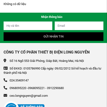
Không có dữ liệu
Nhận thông báo
GỬI NHẬN TIN
CÔNG TY CỔ PHẦN THIẾT BỊ ĐIỆN LONG NGUYỄN
Số 16 Ngõ 553 Giải Phóng, Giáp Bát, Hoàng Mai, Hà Nội
Số ĐKKD: 0105786990 Cấp ngày: 09/02/2012 Sở kế hoạch và đầu tư
thành phố Hà Nội
024.35409147
0968095220 -0968095221 - 0912290680
ceo.longnguyen@gmail.com