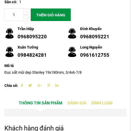
Sẵn có:
1
THÊM GIỎ HÀNG
Trần Hiệp
Đình Khuyến
0968095220
0968095221
Xuân Tưởng
Long Nguyễn
0984824281
0961612755
Mô tả
Đục sắt mũi dẹp Stanley 19x180mm, 3/4x6-7/8
Chia sẻ:
THÔNG TIN SẢN PHẨM
ĐÁNH GIÁ
BÌNH LUẬN
Khách hàng đánh giá