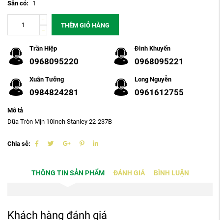
Sẵn có:
1
THÊM GIỎ HÀNG
Trần Hiệp
Đình Khuyến
0968095220
0968095221
Xuân Tưởng
Long Nguyễn
0984824281
0961612755
Mô tả
Dũa Tròn Mịn 10Inch Stanley 22-237B
Chia sẻ:
THÔNG TIN SẢN PHẨM
ĐÁNH GIÁ
BÌNH LUẬN
Khách hàng đánh giá