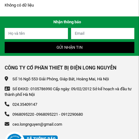
Không có dữ liệu
Nhận thông báo
GỬI NHẬN TIN
CÔNG TY CỔ PHẦN THIẾT BỊ ĐIỆN LONG NGUYỄN
Số 16 Ngõ 553 Giải Phóng, Giáp Bát, Hoàng Mai, Hà Nội
Số ĐKKD: 0105786990 Cấp ngày: 09/02/2012 Sở kế hoạch và đầu tư
thành phố Hà Nội
024.35409147
0968095220 -0968095221 - 0912290680
ceo.longnguyen@gmail.com