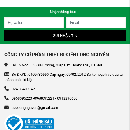
Nhận thông báo
GỬI NHẬN TIN
CÔNG TY CỔ PHẦN THIẾT BỊ ĐIỆN LONG NGUYỄN
Số 16 Ngõ 553 Giải Phóng, Giáp Bát, Hoàng Mai, Hà Nội
Số ĐKKD: 0105786990 Cấp ngày: 09/02/2012 Sở kế hoạch và đầu tư
thành phố Hà Nội
024.35409147
0968095220 -0968095221 - 0912290680
ceo.longnguyen@gmail.com