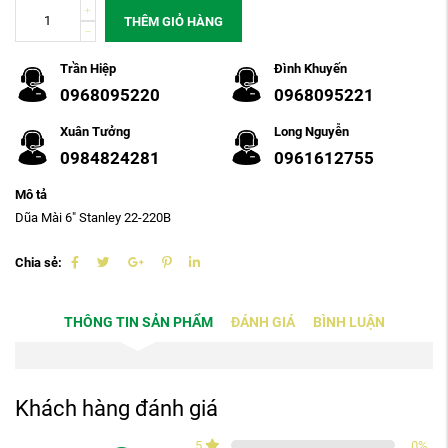
THÊM GIỎ HÀNG
Trần Hiệp
Đình Khuyến
0968095220
0968095221
Xuân Tưởng
Long Nguyễn
0984824281
0961612755
Mô tả
Dũa Mài 6" Stanley 22-220B
Chia sẻ:
THÔNG TIN SẢN PHẨM
ĐÁNH GIÁ
BÌNH LUẬN
Khách hàng đánh giá
5
0
%