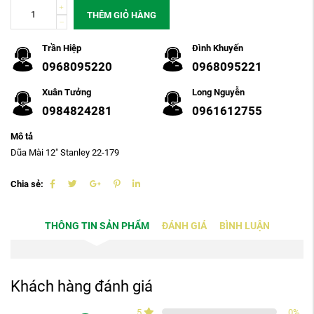
THÊM GIỎ HÀNG
Trần Hiệp
Đình Khuyến
0968095220
0968095221
Xuân Tưởng
Long Nguyễn
0984824281
0961612755
Mô tả
Dũa Mài 12" Stanley 22-179
Chia sẻ:
THÔNG TIN SẢN PHẨM
ĐÁNH GIÁ
BÌNH LUẬN
Khách hàng đánh giá
5
0
%