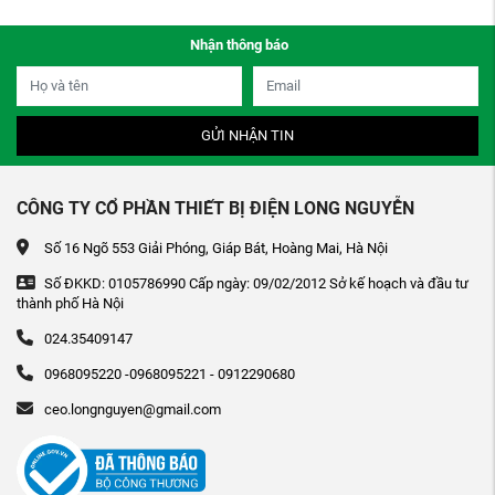
Nhận thông báo
GỬI NHẬN TIN
CÔNG TY CỔ PHẦN THIẾT BỊ ĐIỆN LONG NGUYỄN
Số 16 Ngõ 553 Giải Phóng, Giáp Bát, Hoàng Mai, Hà Nội
Số ĐKKD: 0105786990 Cấp ngày: 09/02/2012 Sở kế hoạch và đầu tư
thành phố Hà Nội
024.35409147
0968095220 -0968095221 - 0912290680
ceo.longnguyen@gmail.com