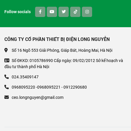
Follow socials
CÔNG TY CỔ PHẦN THIẾT BỊ ĐIỆN LONG NGUYỄN
Số 16 Ngõ 553 Giải Phóng, Giáp Bát, Hoàng Mai, Hà Nội
Số ĐKKD: 0105786990 Cấp ngày: 09/02/2012 Sở kế hoạch và
đầu tư thành phố Hà Nội
024.35409147
0968095220 -0968095221 - 0912290680
ceo.longnguyen@gmail.com