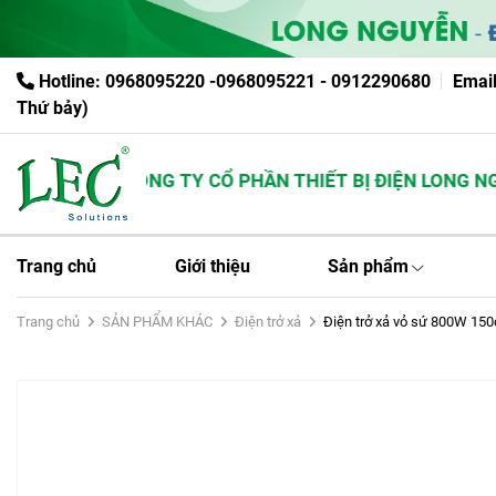
Hotline: 0968095220 -0968095221 - 0912290680
Emai
Thứ bảy)
CÔNG TY CỔ PHẦN THIẾT BỊ ĐIỆN LONG NGU
Trang chủ
Giới thiệu
Sản phẩm
Trang chủ
SẢN PHẨM KHÁC
Điện trở xả
Điện trở xả vỏ sứ 800W 15