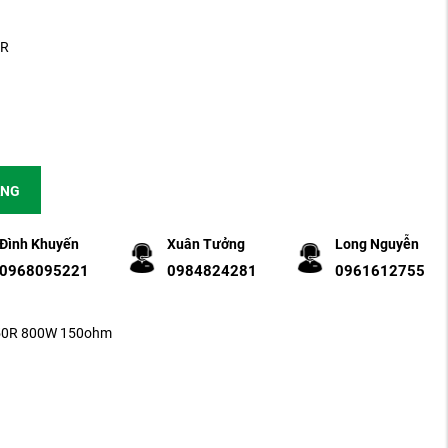
0R
ÀNG
Đình Khuyến
Xuân Tưởng
Long Nguyễn
0968095221
0984824281
0961612755
150R 800W 150ohm