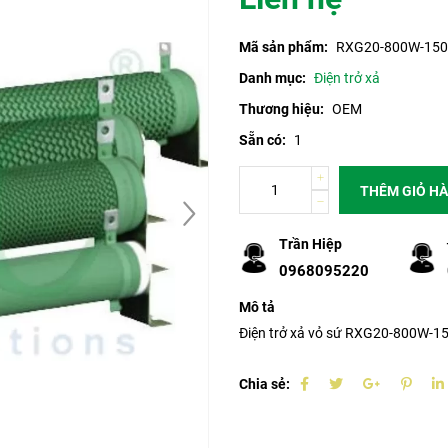
Mã sản phẩm:
RXG20-800W-15
Danh mục:
Điện trở xả
Thương hiệu:
OEM
Sẵn có:
1
THÊM GIỎ H
Trần Hiệp
0968095220
Mô tả
Điện trở xả vỏ sứ RXG20-800W-
Chia sẻ: