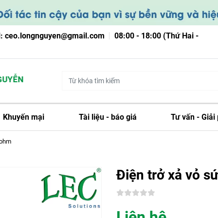
l: ceo.longnguyen@gmail.com
08:00 - 18:00 (Thứ Hai -
YỄN
Khuyến mại
Tài liệu - báo giá
Tư vấn - Giải
0ohm
Điện trở xả vỏ 
Liên hệ