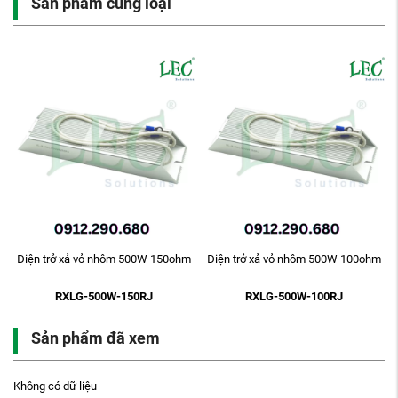
Sản phẩm cùng loại
m
Điện trở xả vỏ nhôm 500W 150ohm
Điện trở xả vỏ nhôm 500W 100ohm
RXLG-500W-150RJ
RXLG-500W-100RJ
Sản phẩm đã xem
Không có dữ liệu