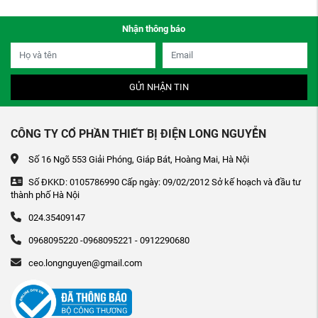
Nhận thông báo
GỬI NHẬN TIN
CÔNG TY CỔ PHẦN THIẾT BỊ ĐIỆN LONG NGUYỄN
Số 16 Ngõ 553 Giải Phóng, Giáp Bát, Hoàng Mai, Hà Nội
Số ĐKKD: 0105786990 Cấp ngày: 09/02/2012 Sở kế hoạch và đầu tư
thành phố Hà Nội
024.35409147
0968095220 -0968095221 - 0912290680
ceo.longnguyen@gmail.com