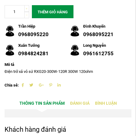
THÊM GIỎ HÀNG
Trần Hiệp
Đình Khuyến
0968095220
0968095221
Xuân Tưởng
Long Nguyễn
0984824281
0961612755
Mô tả
Điện trở xả vỏ sứ RXG20-300W-120R 300W 120ohm
Chia sẻ:
THÔNG TIN SẢN PHẨM
ĐÁNH GIÁ
BÌNH LUẬN
Khách hàng đánh giá