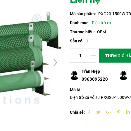
Mã sản phẩm:
RXG20-1500W-7
Danh mục:
Điện trở xả
Thương hiệu:
OEM
Sẵn có:
1
THÊM GIỎ H
Trần Hiệp
0968095220
Mô tả
Điện trở xả vỏ sứ RXG20-1500W
Chia sẻ: