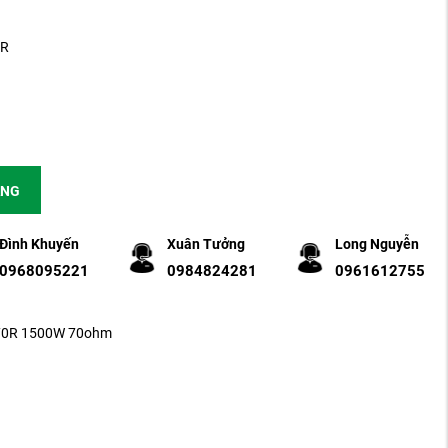
0R
ÀNG
Đình Khuyến
Xuân Tưởng
Long Nguyễn
0968095221
0984824281
0961612755
-70R 1500W 70ohm