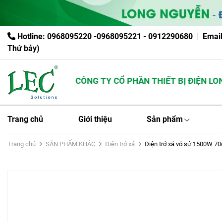
Hotline: 0968095220 -0968095221 - 0912290680
Emai
Thứ bảy)
CÔNG TY CỔ PHẦN THIẾT BỊ ĐIỆN LONG
Trang chủ
Giới thiệu
Sản phẩm
Trang chủ
SẢN PHẨM KHÁC
Điện trở xả
Điện trở xả vỏ sứ 1500W 7