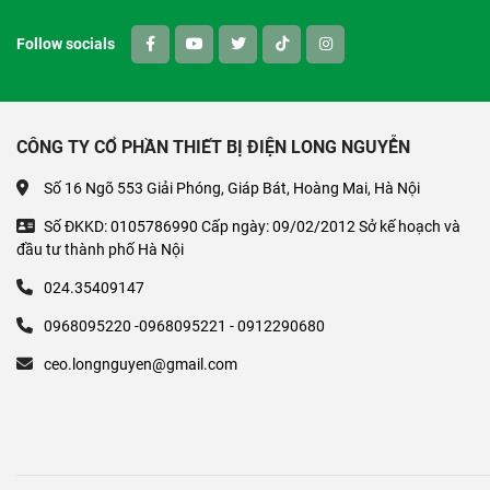
Follow socials
CÔNG TY CỔ PHẦN THIẾT BỊ ĐIỆN LONG NGUYỄN
Số 16 Ngõ 553 Giải Phóng, Giáp Bát, Hoàng Mai, Hà Nội
Số ĐKKD: 0105786990 Cấp ngày: 09/02/2012 Sở kế hoạch và
đầu tư thành phố Hà Nội
024.35409147
0968095220 -0968095221 - 0912290680
ceo.longnguyen@gmail.com