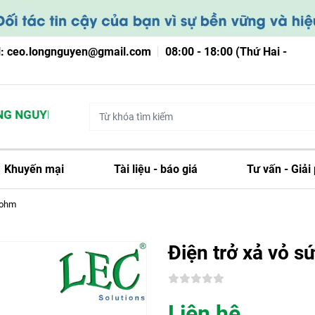
l: ceo.longnguyen@gmail.com
08:00 - 18:00 (Thứ Hai -
 NGUYỄN
Khuyến mại
Tài liệu - báo giá
Tư vấn - Giải
0ohm
Điện trở xả vỏ 
Liên hệ