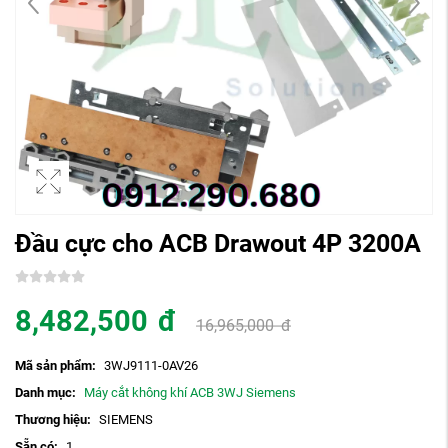
Đầu cực cho ACB Drawout 4P 3200A
8,482,500
đ
16,965,000
đ
Mã sản phẩm:
3WJ9111-0AV26
Danh mục:
Máy cắt không khí ACB 3WJ Siemens
Thương hiệu:
SIEMENS
Sẵn có:
1