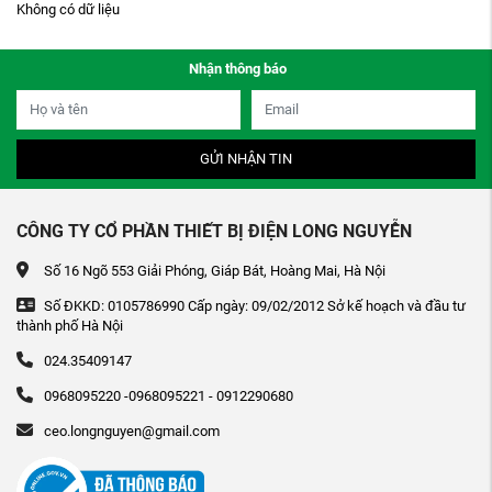
Không có dữ liệu
Nhận thông báo
GỬI NHẬN TIN
CÔNG TY CỔ PHẦN THIẾT BỊ ĐIỆN LONG NGUYỄN
Số 16 Ngõ 553 Giải Phóng, Giáp Bát, Hoàng Mai, Hà Nội
Số ĐKKD: 0105786990 Cấp ngày: 09/02/2012 Sở kế hoạch và đầu tư
thành phố Hà Nội
024.35409147
0968095220 -0968095221 - 0912290680
ceo.longnguyen@gmail.com