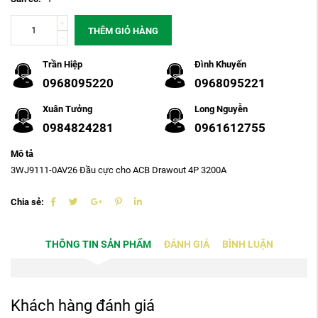
THÊM GIỎ HÀNG
Trần Hiệp
Đình Khuyến
0968095220
0968095221
Xuân Tưởng
Long Nguyễn
0984824281
0961612755
Mô tả
3WJ9111-0AV26 Đầu cực cho ACB Drawout 4P 3200A
Chia sẻ:
THÔNG TIN SẢN PHẨM
ĐÁNH GIÁ
BÌNH LUẬN
Khách hàng đánh giá