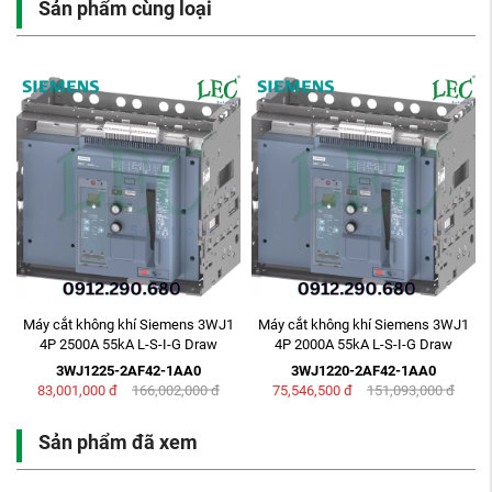
Sản phẩm cùng loại
Máy cắt không khí Siemens 3WJ1
Máy cắt không khí Siemens 3WJ1
4P 2500A 55kA L-S-I-G Draw
4P 2000A 55kA L-S-I-G Draw
3WJ1225-2AF42-1AA0
3WJ1220-2AF42-1AA0
83,001,000
đ
166,002,000
đ
75,546,500
đ
151,093,000
đ
Sản phẩm đã xem