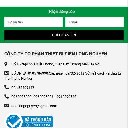
Nhận thông báo
GỬI NHẬN TIN
CÔNG TY CỔ PHẦN THIẾT BỊ ĐIỆN LONG NGUYỄN
Số 16 Ngõ 553 Giải Phóng, Giáp Bát, Hoàng Mai, Hà Nội
Số ĐKKD: 0105786990 Cấp ngày: 09/02/2012 Sở kế hoạch và đầu tư
thành phố Hà Nội
024.35409147
0968095220 -0968095221 - 0912290680
ceo.longnguyen@gmail.com