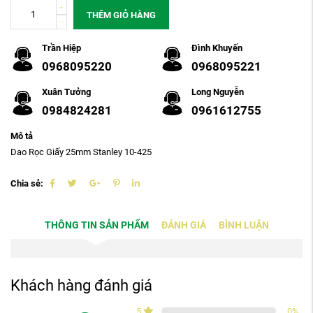
THÊM GIỎ HÀNG
Trần Hiệp
Đình Khuyến
0968095220
0968095221
Xuân Tưởng
Long Nguyễn
0984824281
0961612755
Mô tả
Dao Rọc Giấy 25mm Stanley 10-425
Chia sẻ:
THÔNG TIN SẢN PHẨM
ĐÁNH GIÁ
BÌNH LUẬN
Khách hàng đánh giá
5
0
%