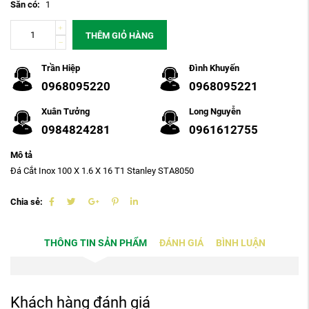
Sẵn có:
1
THÊM GIỎ HÀNG
Trần Hiệp
Đình Khuyến
0968095220
0968095221
Xuân Tưởng
Long Nguyễn
0984824281
0961612755
Mô tả
Đá Cắt Inox 100 X 1.6 X 16 T1 Stanley STA8050
Chia sẻ:
THÔNG TIN SẢN PHẨM
ĐÁNH GIÁ
BÌNH LUẬN
Khách hàng đánh giá