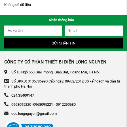
Không có dữ liệu
Nhận thông báo
GỬI NHẬN TIN
CÔNG TY CỔ PHẦN THIẾT BỊ ĐIỆN LONG NGUYỄN
Số 16 Ngõ 553 Giải Phóng, Giáp Bát, Hoàng Mai, Hà Nội
Số ĐKKD: 0105786990 Cấp ngày: 09/02/2012 Sở kế hoạch và đầu tư
thành phố Hà Nội
024.35409147
0968095220 -0968095221 - 0912290680
ceo.longnguyen@gmail.com