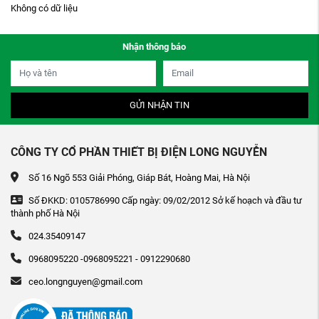
Không có dữ liệu
Nhận thông báo
GỬI NHẬN TIN
CÔNG TY CỔ PHẦN THIẾT BỊ ĐIỆN LONG NGUYỄN
Số 16 Ngõ 553 Giải Phóng, Giáp Bát, Hoàng Mai, Hà Nội
Số ĐKKD: 0105786990 Cấp ngày: 09/02/2012 Sở kế hoạch và đầu tư
thành phố Hà Nội
024.35409147
0968095220 -0968095221 - 0912290680
ceo.longnguyen@gmail.com