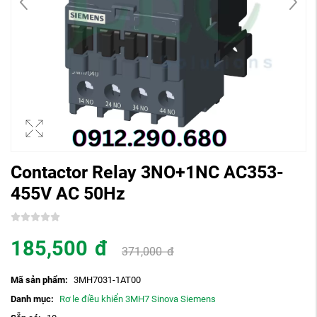
Contactor Relay 3NO+1NC AC353-
455V AC 50Hz
185,500
đ
371,000
đ
Mã sản phẩm:
3MH7031-1AT00
Danh mục:
Rơ le điều khiển 3MH7 Sinova Siemens