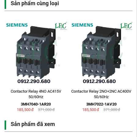
Sản phẩm cùng loại
V
Contactor Relay 4NO AC415V
Contactor Relay 2NO+2NC AC400V
50/60Hz
50/60Hz
3MH7040-1AR20
3MH7022-1AV20
185,500
đ
371,000
đ
185,500
đ
371,000
đ
Sản phẩm đã xem