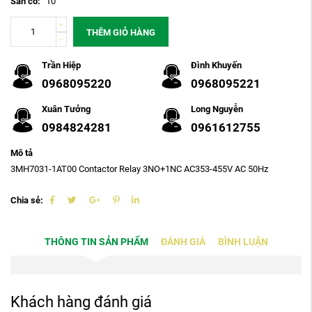
Sẵn có:
10
THÊM GIỎ HÀNG
Trần Hiệp
Đình Khuyến
0968095220
0968095221
Xuân Tưởng
Long Nguyễn
0984824281
0961612755
Mô tả
3MH7031-1AT00 Contactor Relay 3NO+1NC AC353-455V AC 50Hz
Chia sẻ:
THÔNG TIN SẢN PHẨM
ĐÁNH GIÁ
BÌNH LUẬN
Khách hàng đánh giá