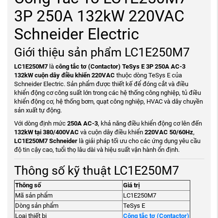
3P 250A 132kW 220VAC
Schneider Electric
Giới thiệu sản phẩm LC1E250M7
LC1E250M7
là
công tắc tơ (Contactor) TeSys E 3P 250A AC-3
132kW cuộn dây điều khiển 220VAC
thuộc dòng TeSys E của
Schneider Electric. Sản phẩm được thiết kế để đóng cắt và điều
khiển động cơ công suất lớn trong các hệ thống công nghiệp, tủ điều
khiển động cơ, hệ thống bơm, quạt công nghiệp, HVAC và dây chuyền
sản xuất tự động.
Với dòng định mức
250A AC-3
, khả năng điều khiển động cơ lên đến
132kW tại 380/400VAC
và cuộn dây điều khiển
220VAC 50/60Hz
,
LC1E250M7 Schneider
là giải pháp tối ưu cho các ứng dụng yêu cầu
độ tin cậy cao, tuổi thọ lâu dài và hiệu suất vận hành ổn định.
Thông số kỹ thuật LC1E250M7
Thông số
Giá trị
Mã sản phẩm
LC1E250M7
Dòng sản phẩm
TeSys E
Loại thiết bị
Công tắc tơ (Contactor)