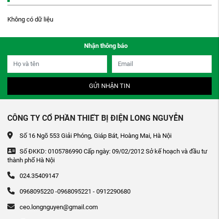
Không có dữ liệu
Nhận thông báo
GỬI NHẬN TIN
CÔNG TY CỔ PHẦN THIẾT BỊ ĐIỆN LONG NGUYỄN
Số 16 Ngõ 553 Giải Phóng, Giáp Bát, Hoàng Mai, Hà Nội
Số ĐKKD: 0105786990 Cấp ngày: 09/02/2012 Sở kế hoạch và đầu tư
thành phố Hà Nội
024.35409147
0968095220 -0968095221 - 0912290680
ceo.longnguyen@gmail.com