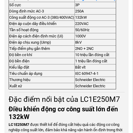
Số cực
3P
Dòng định mức AC-3
250A
Công suất động cơ AC-3 (380/400VAC)
132kW
Điện áp cuộn dây điều khiển
220VAC
Tần số hoạt động
50/60Hz
Điện áp cách điện định mức (Ui)
1000V
Điện áp chịu xung (Uimp)
8kV
Tiếp điểm phụ gắn thêm
2NO + 2NC
Độ bền cơ khí
10 triệu lần đóng cắt
Độ bền điện
1 triệu lần đóng cắt
Kiểu lắp đặt
Bắt vít
Tiêu chuẩn áp dụng
IEC 60947-4-1
Thương hiệu
Schneider Electric
Xuất xứ
Schneider Electric
Đặc điểm nổi bật của LC1E250M7
Điều khiển động cơ công suất lớn đến
132kW
LC1E250M7
được thiết kế để đóng cắt hiệu quả các động cơ công
nghiệp công suất lớn, đảm bảo khả năng vận hành ổn định trong thời