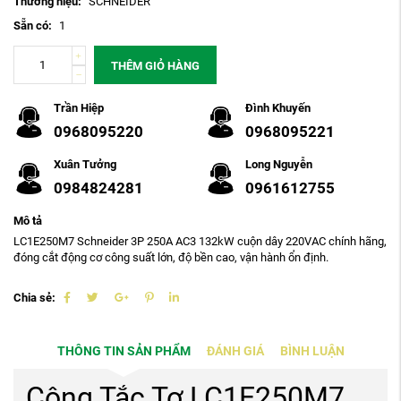
Thương hiệu:
SCHNEIDER
Sẵn có:
1
THÊM GIỎ HÀNG
Trần Hiệp
Đình Khuyến
0968095220
0968095221
Xuân Tưởng
Long Nguyễn
0984824281
0961612755
Mô tả
LC1E250M7 Schneider 3P 250A AC3 132kW cuộn dây 220VAC chính hãng,
đóng cắt động cơ công suất lớn, độ bền cao, vận hành ổn định.
Chia sẻ:
THÔNG TIN SẢN PHẨM
ĐÁNH GIÁ
BÌNH LUẬN
Công Tắc Tơ LC1E250M7