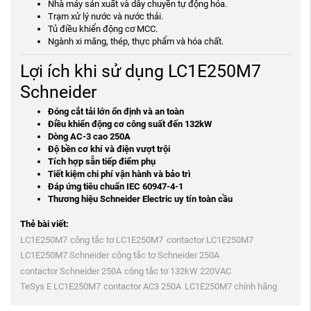
Nhà máy sản xuất và dây chuyền tự động hóa.
Trạm xử lý nước và nước thải.
Tủ điều khiển động cơ MCC.
Ngành xi măng, thép, thực phẩm và hóa chất.
Lợi ích khi sử dụng LC1E250M7
Schneider
Đóng cắt tải lớn ổn định và an toàn
Điều khiển động cơ công suất đến 132kW
Dòng AC-3 cao 250A
Độ bền cơ khí và điện vượt trội
Tích hợp sẵn tiếp điểm phụ
Tiết kiệm chi phí vận hành và bảo trì
Đáp ứng tiêu chuẩn IEC 60947-4-1
Thương hiệu Schneider Electric uy tín toàn cầu
Thẻ bài viết:
LC1E250M7
công tắc tơ LC1E250M7
contactor LC1E250M7
LC1E250M7 Schneider
công tắc tơ Schneider 250A
contactor Schneider 250A
công tắc tơ 132kW 220VAC
TeSys E LC1E250M7
contactor AC3 250A
LC1E250M7 chính hãng