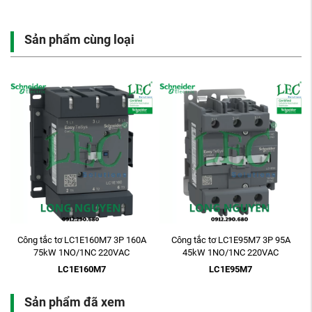
Sản phẩm cùng loại
Công tắc tơ LC1E160M7 3P 160A
Công tắc tơ LC1E95M7 3P 95A
75kW 1NO/1NC 220VAC
45kW 1NO/1NC 220VAC
LC1E160M7
LC1E95M7
Sản phẩm đã xem