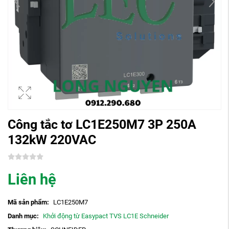
Công tắc tơ LC1E250M7 3P 250A
132kW 220VAC
Liên hệ
Mã sản phẩm:
LC1E250M7
Danh mục:
Khởi động từ Easypact TVS LC1E Schneider