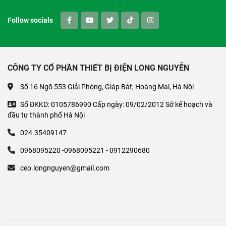
Follow socials
CÔNG TY CỔ PHẦN THIẾT BỊ ĐIỆN LONG NGUYỄN
Số 16 Ngõ 553 Giải Phóng, Giáp Bát, Hoàng Mai, Hà Nội
Số ĐKKD: 0105786990 Cấp ngày: 09/02/2012 Sở kế hoạch và
đầu tư thành phố Hà Nội
024.35409147
0968095220 -0968095221 - 0912290680
ceo.longnguyen@gmail.com