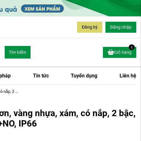
Đăng ký
Đăng nhập
0
Tìm kiếm
Giỏ hàng
 pháp
Tin tức
Tuyển dụng
Liên hệ
 nắp, 2 ...
n, vàng nhựa, xám, có nắp, 2 bậc,
+NO, IP66