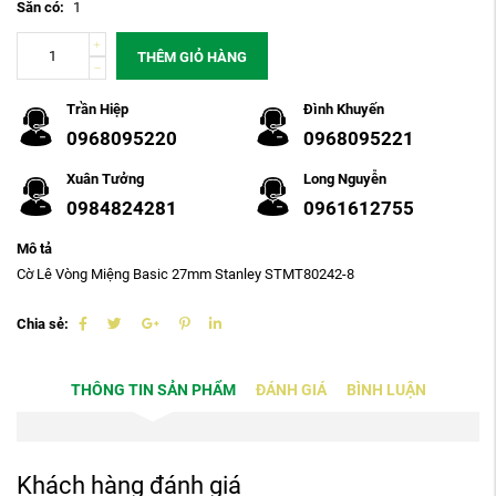
Sẵn có:
1
THÊM GIỎ HÀNG
Trần Hiệp
Đình Khuyến
0968095220
0968095221
Xuân Tưởng
Long Nguyễn
0984824281
0961612755
Mô tả
Cờ Lê Vòng Miệng Basic 27mm Stanley STMT80242-8
Chia sẻ:
THÔNG TIN SẢN PHẨM
ĐÁNH GIÁ
BÌNH LUẬN
Khách hàng đánh giá