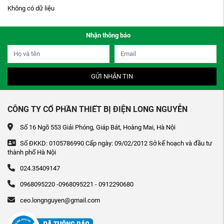
Không có dữ liệu
Nhận thông báo
GỬI NHẬN TIN
CÔNG TY CỔ PHẦN THIẾT BỊ ĐIỆN LONG NGUYỄN
Số 16 Ngõ 553 Giải Phóng, Giáp Bát, Hoàng Mai, Hà Nội
Số ĐKKD: 0105786990 Cấp ngày: 09/02/2012 Sở kế hoạch và đầu tư
thành phố Hà Nội
024.35409147
0968095220 -0968095221 - 0912290680
ceo.longnguyen@gmail.com