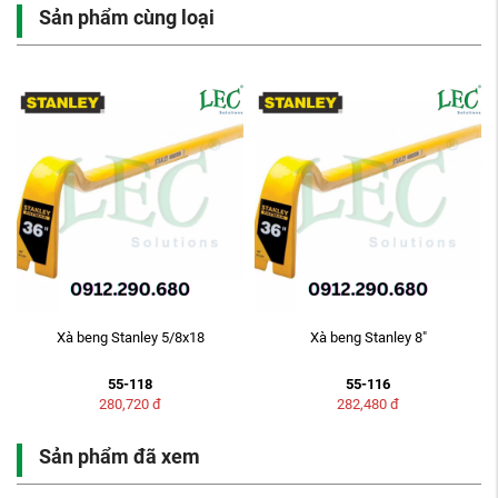
Sản phẩm cùng loại
M
Xà beng Stanley 5/8x18
Xà beng Stanley 8"
55-118
55-116
280,720
đ
282,480
đ
Sản phẩm đã xem