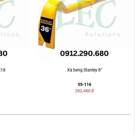
x18
Xà beng Stanley 8"
55-116
282,480
đ