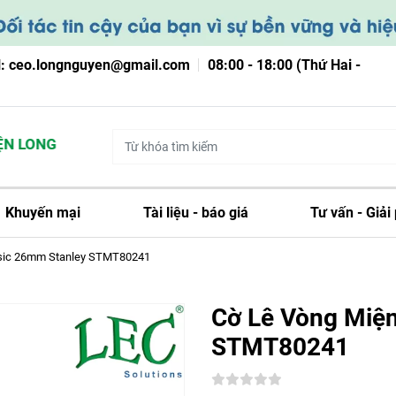
l: ceo.longnguyen@gmail.com
08:00 - 18:00 (Thứ Hai -
 LONG NGUYỄN
Khuyến mại
Tài liệu - báo giá
Tư vấn - Giải
asic 26mm Stanley STMT80241
Cờ Lê Vòng Miệ
STMT80241