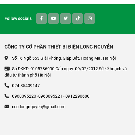
Follow socials
CÔNG TY CỔ PHẦN THIẾT BỊ ĐIỆN LONG NGUYỄN
Số 16 Ngõ 553 Giải Phóng, Giáp Bát, Hoàng Mai, Hà Nội
Số ĐKKD: 0105786990 Cấp ngày: 09/02/2012 Sở kế hoạch và
đầu tư thành phố Hà Nội
024.35409147
0968095220 -0968095221 - 0912290680
ceo.longnguyen@gmail.com