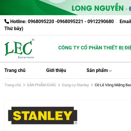
Hotline: 0968095220 -0968095221 - 0912290680
Emai
Thứ bảy)
CÔNG TY CỔ PHẦN THIẾT BỊ ĐIỆN
Trang chủ
Giới thiệu
Sản phẩm
Trang chủ
SẢN PHẨM KHÁC
Dụng cụ Stanley
Cờ Lê Vòng Miệng B