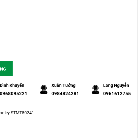
ÀNG
Đình Khuyến
Xuân Tưởng
Long Nguyễn
0968095221
0984824281
0961612755
tanley STMT80241