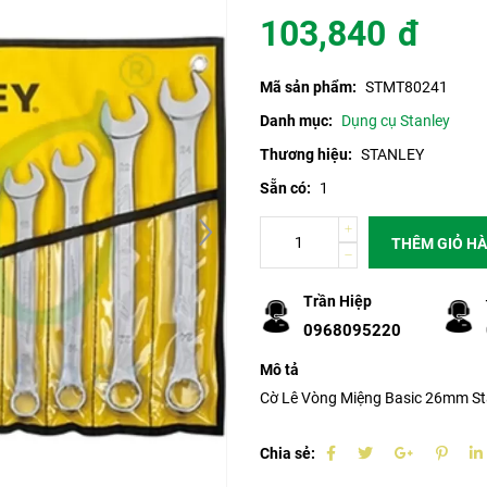
103,840
đ
Mã sản phẩm:
STMT80241
Danh mục:
Dụng cụ Stanley
Thương hiệu:
STANLEY
Sẵn có:
1
THÊM GIỎ H
Trần Hiệp
0968095220
Mô tả
Cờ Lê Vòng Miệng Basic 26mm S
Chia sẻ: