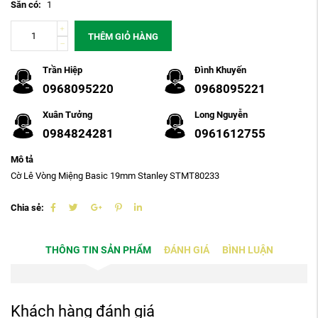
Sẵn có:
1
THÊM GIỎ HÀNG
Trần Hiệp
Đình Khuyến
0968095220
0968095221
Xuân Tưởng
Long Nguyễn
0984824281
0961612755
Mô tả
Cờ Lê Vòng Miệng Basic 19mm Stanley STMT80233
Chia sẻ:
THÔNG TIN SẢN PHẨM
ĐÁNH GIÁ
BÌNH LUẬN
Khách hàng đánh giá