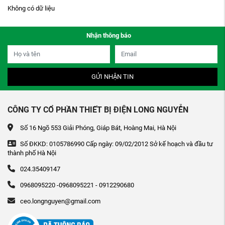
Không có dữ liệu
Nhận thông báo
GỬI NHẬN TIN
CÔNG TY CỔ PHẦN THIẾT BỊ ĐIỆN LONG NGUYỄN
Số 16 Ngõ 553 Giải Phóng, Giáp Bát, Hoàng Mai, Hà Nội
Số ĐKKD: 0105786990 Cấp ngày: 09/02/2012 Sở kế hoạch và đầu tư
thành phố Hà Nội
024.35409147
0968095220 -0968095221 - 0912290680
ceo.longnguyen@gmail.com