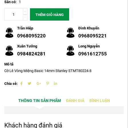
Sẵn có:
1
THÊM GIỎ HÀNG
Trần Hiệp
Đình Khuyến
0968095220
0968095221
Xuân Tưởng
Long Nguyễn
0984824281
0961612755
Mô tả
Cờ Lê Vòng Miệng Basic 14mm Stanley STMT80224-8
Chia sẻ:
THÔNG TIN SẢN PHẨM
ĐÁNH GIÁ
BÌNH LUẬN
Khách hàng đánh giá