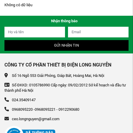
Không có dữ liệu
Nhận thông báo
GỬI NHẬN TIN
CÔNG TY CỔ PHẦN THIẾT BỊ ĐIỆN LONG NGUYỄN
Số 16 Ngõ 553 Giải Phóng, Giáp Bát, Hoàng Mai, Hà Nội
Số ĐKKD: 0105786990 Cấp ngày: 09/02/2012 Sở kế hoạch và đầu tư
thành phố Hà Nội
024.35409147
0968095220 -0968095221 - 0912290680
ceo.longnguyen@gmail.com