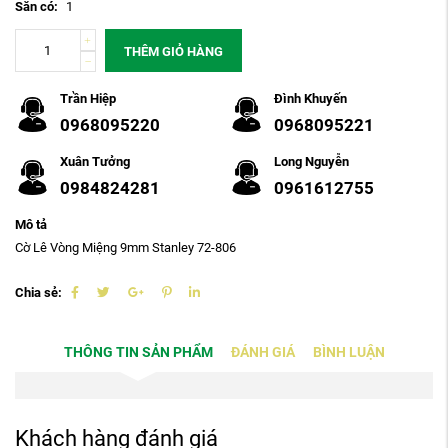
Sẵn có:
1
THÊM GIỎ HÀNG
Trần Hiệp
Đình Khuyến
0968095220
0968095221
Xuân Tưởng
Long Nguyễn
0984824281
0961612755
Mô tả
Cờ Lê Vòng Miệng 9mm Stanley 72-806
Chia sẻ:
THÔNG TIN SẢN PHẨM
ĐÁNH GIÁ
BÌNH LUẬN
Khách hàng đánh giá