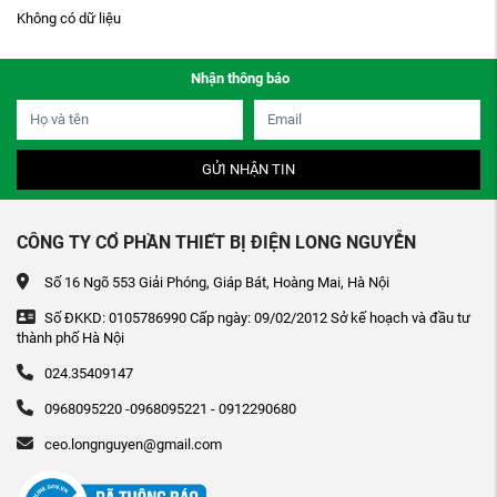
Không có dữ liệu
Nhận thông báo
GỬI NHẬN TIN
CÔNG TY CỔ PHẦN THIẾT BỊ ĐIỆN LONG NGUYỄN
Số 16 Ngõ 553 Giải Phóng, Giáp Bát, Hoàng Mai, Hà Nội
Số ĐKKD: 0105786990 Cấp ngày: 09/02/2012 Sở kế hoạch và đầu tư
thành phố Hà Nội
024.35409147
0968095220 -0968095221 - 0912290680
ceo.longnguyen@gmail.com