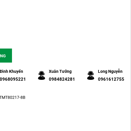
ÀNG
Đình Khuyến
Xuân Tưởng
Long Nguyễn
0968095221
0984824281
0961612755
 STMT80217-8B