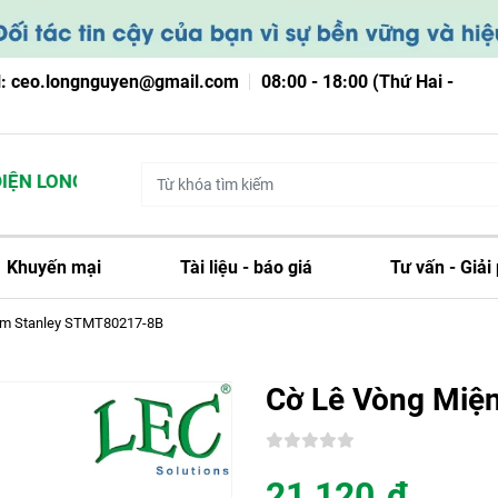
l: ceo.longnguyen@gmail.com
08:00 - 18:00 (Thứ Hai -
N LONG NGUYỄN
Khuyến mại
Tài liệu - báo giá
Tư vấn - Giải
mm Stanley STMT80217-8B
Cờ Lê Vòng Miệ
21,120
đ