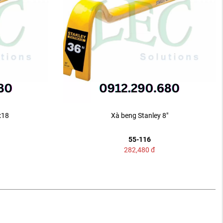
x18
Xà beng Stanley 8"
55-116
282,480
đ