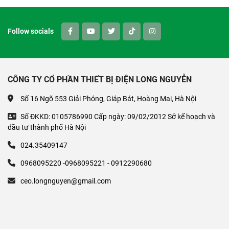
Follow socials
CÔNG TY CỔ PHẦN THIẾT BỊ ĐIỆN LONG NGUYỄN
Số 16 Ngõ 553 Giải Phóng, Giáp Bát, Hoàng Mai, Hà Nội
Số ĐKKD: 0105786990 Cấp ngày: 09/02/2012 Sở kế hoạch và
đầu tư thành phố Hà Nội
024.35409147
0968095220 -0968095221 - 0912290680
ceo.longnguyen@gmail.com