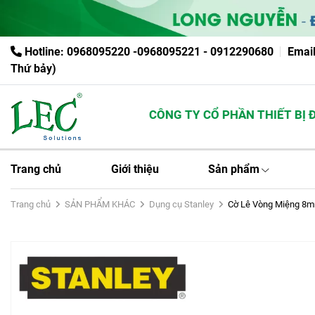
Hotline: 0968095220 -0968095221 - 0912290680
Emai
Thứ bảy)
CÔNG TY CỔ PHẦN THIẾT BỊ ĐIỆ
Trang chủ
Giới thiệu
Sản phẩm
Trang chủ
SẢN PHẨM KHÁC
Dụng cụ Stanley
Cờ Lê Vòng Miệng 8