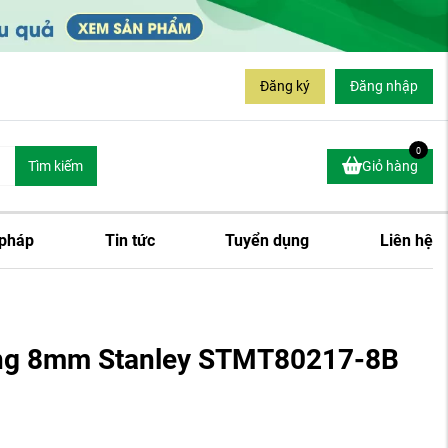
Đăng ký
Đăng nhập
0
Tìm kiếm
Giỏ hàng
 pháp
Tin tức
Tuyển dụng
Liên hệ
ng 8mm Stanley STMT80217-8B