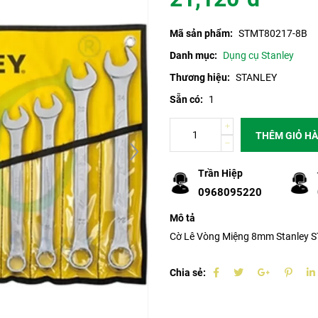
Mã sản phẩm:
STMT80217-8B
Danh mục:
Dụng cụ Stanley
Thương hiệu:
STANLEY
Sẵn có:
1
THÊM GIỎ H
Trần Hiệp
0968095220
Mô tả
Cờ Lê Vòng Miệng 8mm Stanley
Chia sẻ: