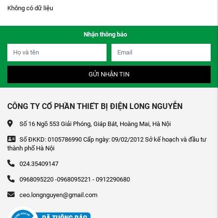
Không có dữ liệu
Nhận thông báo
GỬI NHẬN TIN
CÔNG TY CỔ PHẦN THIẾT BỊ ĐIỆN LONG NGUYỄN
Số 16 Ngõ 553 Giải Phóng, Giáp Bát, Hoàng Mai, Hà Nội
Số ĐKKD: 0105786990 Cấp ngày: 09/02/2012 Sở kế hoạch và đầu tư
thành phố Hà Nội
024.35409147
0968095220 -0968095221 - 0912290680
ceo.longnguyen@gmail.com