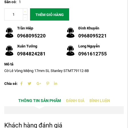
Sẵn có:
1
THÊM GIỎ HÀNG
Trần Hiệp
Đình Khuyến
0968095220
0968095221
Xuân Tưởng
Long Nguyễn
0984824281
0961612755
Mô tả
Cờ Lê Vòng Miệng 17mm SL Stanley STMT79112-8B
Chia sẻ:
THÔNG TIN SẢN PHẨM
ĐÁNH GIÁ
BÌNH LUẬN
Khách hàng đánh giá