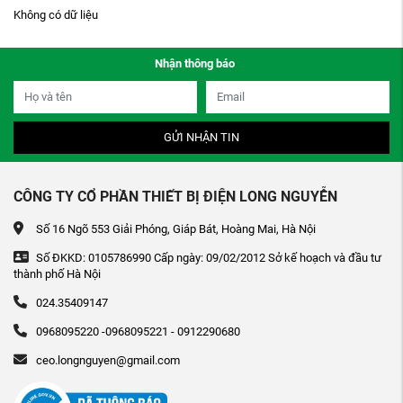
Không có dữ liệu
Nhận thông báo
GỬI NHẬN TIN
CÔNG TY CỔ PHẦN THIẾT BỊ ĐIỆN LONG NGUYỄN
Số 16 Ngõ 553 Giải Phóng, Giáp Bát, Hoàng Mai, Hà Nội
Số ĐKKD: 0105786990 Cấp ngày: 09/02/2012 Sở kế hoạch và đầu tư
thành phố Hà Nội
024.35409147
0968095220 -0968095221 - 0912290680
ceo.longnguyen@gmail.com