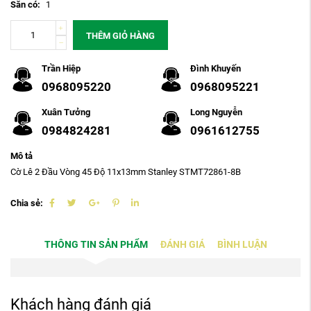
Sẵn có:
1
THÊM GIỎ HÀNG
Trần Hiệp
Đình Khuyến
0968095220
0968095221
Xuân Tưởng
Long Nguyễn
0984824281
0961612755
Mô tả
Cờ Lê 2 Đầu Vòng 45 Độ 11x13mm Stanley STMT72861-8B
Chia sẻ:
THÔNG TIN SẢN PHẨM
ĐÁNH GIÁ
BÌNH LUẬN
Khách hàng đánh giá