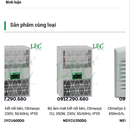
Bình luận
Sản phẩm cùng loại
Bộ làm mát kết nối bên, Climasys
ClimaSys buộc phải thông hơi. IP54,
CU, 350W, 230V, 50/60Hz, IP55
850m3/h, 400V, có lưới thoát nước
và bộ ...
NSYCU350DG
NSYCVF850M400PF