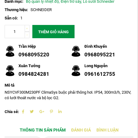
Danh mục:
Bộ quản lý nhiệt độ, Điện trở sấy, Lò sưởi Schneider
Thương hiệu:
SCHNEIDER
Sẵn có:
1
THÊM GIỎ HÀNG
Trần Hiệp
Đình Khuyến
0968095220
0968095221
Xuân Tưởng
Long Nguyễn
0984824281
0961612755
Mô tả
NSYCVF300M230PF ClimaSys buộc phải thông hơi. IP54, 300m3/h, 230V,
có lưới thoát nước và bộ lọc G2.
Chia sẻ:
THÔNG TIN SẢN PHẨM
ĐÁNH GIÁ
BÌNH LUẬN