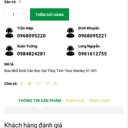
Sẵn có:
1
THÊM GIỎ HÀNG
Trần Hiệp
Đình Khuyến
0968095220
0968095221
Xuân Tưởng
Long Nguyễn
0984824281
0961612755
Mô tả
Búa Nhổ Đinh Cán Bọc Sợi Thủy Tinh 16oz Stanley 51-391
Chia sẻ:
THÔNG TIN SẢN PHẨM
ĐÁNH GIÁ
BÌNH LUẬN
Khách hàng đánh giá