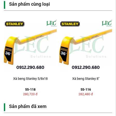
Sản phẩm cùng loại
M
Xà beng Stanley 5/8x18
Xà beng Stanley 8"
55-118
55-116
280,720
đ
282,480
đ
Sản phẩm đã xem