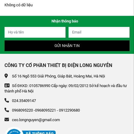
Không có dữ liệu
Nhận thông báo
GỬI NHẬN TIN
CÔNG TY CỔ PHẦN THIẾT BỊ ĐIỆN LONG NGUYỄN
Số 16 Ngõ 553 Giải Phóng, Giáp Bát, Hoàng Mai, Hà Nội
Số ĐKKD: 0105786990 Cấp ngày: 09/02/2012 Sở kế hoạch và đầu tư
thành phố Hà Nội
024.35409147
0968095220 -0968095221 - 0912290680
ceo.longnguyen@gmail.com