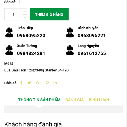
Sẵn có:
1
THÊM GIỎ HÀNG
Trần Hiệp
Đình Khuyến
0968095220
0968095221
Xuân Tưởng
Long Nguyễn
0984824281
0961612755
Mô tả
Búa Đầu Tròn 12oz/340g Stanley 54-190
Chia sẻ:
THÔNG TIN SẢN PHẨM
ĐÁNH GIÁ
BÌNH LUẬN
Khách hàng đánh giá