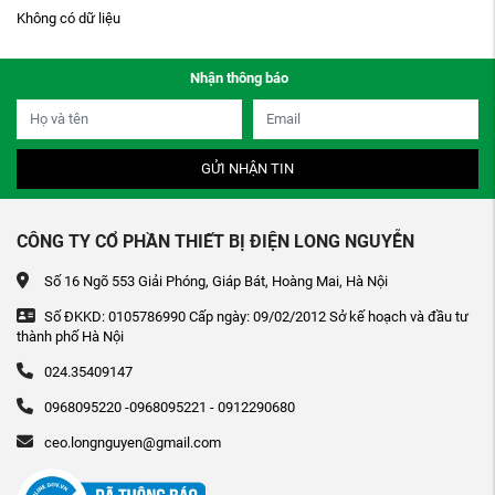
Không có dữ liệu
Nhận thông báo
GỬI NHẬN TIN
CÔNG TY CỔ PHẦN THIẾT BỊ ĐIỆN LONG NGUYỄN
Số 16 Ngõ 553 Giải Phóng, Giáp Bát, Hoàng Mai, Hà Nội
Số ĐKKD: 0105786990 Cấp ngày: 09/02/2012 Sở kế hoạch và đầu tư
thành phố Hà Nội
024.35409147
0968095220 -0968095221 - 0912290680
ceo.longnguyen@gmail.com