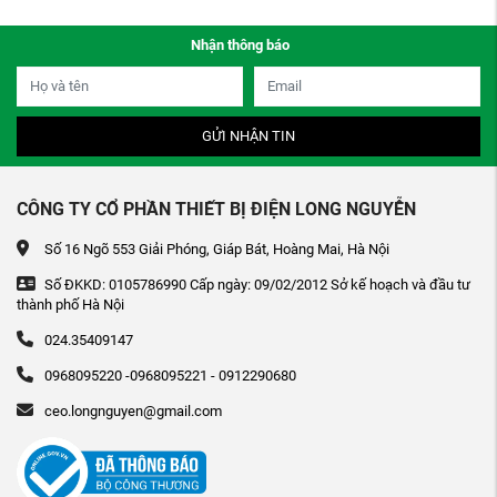
Nhận thông báo
GỬI NHẬN TIN
CÔNG TY CỔ PHẦN THIẾT BỊ ĐIỆN LONG NGUYỄN
Số 16 Ngõ 553 Giải Phóng, Giáp Bát, Hoàng Mai, Hà Nội
Số ĐKKD: 0105786990 Cấp ngày: 09/02/2012 Sở kế hoạch và đầu tư
thành phố Hà Nội
024.35409147
0968095220 -0968095221 - 0912290680
ceo.longnguyen@gmail.com