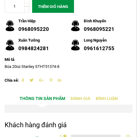
THÊM GIỎ HÀNG
Trần Hiệp
Đình Khuyến
0968095220
0968095221
Xuân Tưởng
Long Nguyễn
0984824281
0961612755
Mô tả
Búa 20oz Stanley STHT51374-8
Chia sẻ:
THÔNG TIN SẢN PHẨM
ĐÁNH GIÁ
BÌNH LUẬN
Khách hàng đánh giá
5
0
%