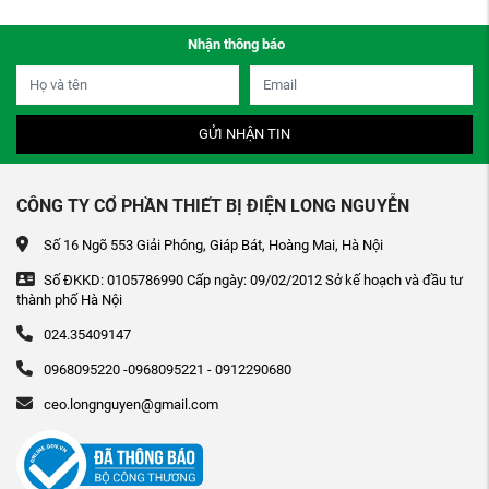
Nhận thông báo
GỬI NHẬN TIN
CÔNG TY CỔ PHẦN THIẾT BỊ ĐIỆN LONG NGUYỄN
Số 16 Ngõ 553 Giải Phóng, Giáp Bát, Hoàng Mai, Hà Nội
Số ĐKKD: 0105786990 Cấp ngày: 09/02/2012 Sở kế hoạch và đầu tư
thành phố Hà Nội
024.35409147
0968095220 -0968095221 - 0912290680
ceo.longnguyen@gmail.com