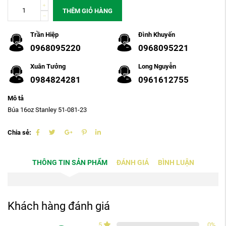
THÊM GIỎ HÀNG
Trần Hiệp
Đình Khuyến
0968095220
0968095221
Xuân Tưởng
Long Nguyễn
0984824281
0961612755
Mô tả
Búa 16oz Stanley 51-081-23
Chia sẻ:
THÔNG TIN SẢN PHẨM
ĐÁNH GIÁ
BÌNH LUẬN
Khách hàng đánh giá
5
0
%