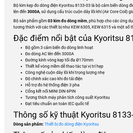
Bộ kìm kẹp đo dòng điện Kyoritsu 8133-03 là bộ cảm biến dòng đi
lên đến
3000A
, sử dụng cấu trúc cuộn dây lõi khí (Air Core Coil) g
Bộ sản phẩm gồm
03 kìm đo dòng mềm
, phù hợp cho các ứng dụ
tương thích với các thiết bị như KEW 6305, KEW 6315 và một số th
Đặc điểm nổi bật của Kyoritsu 
Bộ gồm 3 cảm biến đo dòng linh hoạt
Đo dòng AC lên đến 3000A
Đường kính vòng kẹp tối đa Ø170mm
Thiết kế vòng mềm dễ thao tác tại vị trí hẹp
Công nghệ cuộn dây lõi khí trọng lượng nhẹ
Độ chính xác cao khi đo tải điện
Hỗ trợ đo hệ thống điện 3 pha
Cổng kết nối MINI DIN 6PIN
Tương thích máy phân tích công suất Kyoritsu
Đạt tiêu chuẩn an toàn IEC quốc tế
Thông số kỹ thuật Kyoritsu 8133
Dòng sản phẩm:
Thiết bị đo dòng điện Kyoritsu