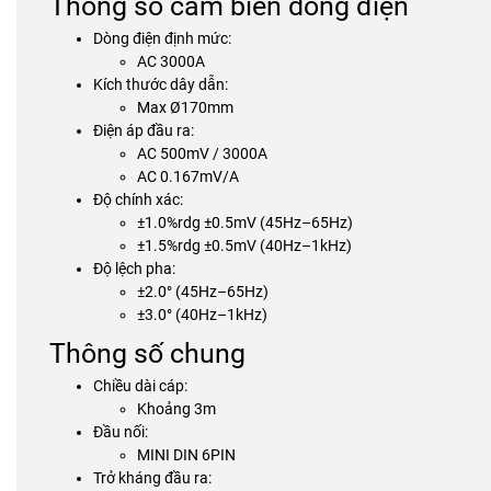
Thông số cảm biến dòng điện
Dòng điện định mức:
AC 3000A
Kích thước dây dẫn:
Max Ø170mm
Điện áp đầu ra:
AC 500mV / 3000A
AC 0.167mV/A
Độ chính xác:
±1.0%rdg ±0.5mV (45Hz–65Hz)
±1.5%rdg ±0.5mV (40Hz–1kHz)
Độ lệch pha:
±2.0° (45Hz–65Hz)
±3.0° (40Hz–1kHz)
Thông số chung
Chiều dài cáp:
Khoảng 3m
Đầu nối:
MINI DIN 6PIN
Trở kháng đầu ra: