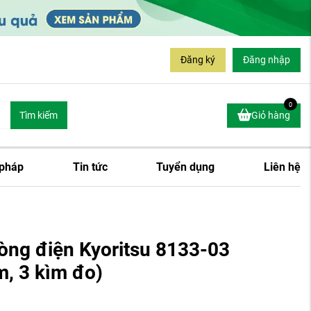
Đăng ký
Đăng nhập
0
Tìm kiếm
Giỏ hàng
 pháp
Tin tức
Tuyển dụng
Liên hệ
òng điện Kyoritsu 8133-03
, 3 kìm đo)