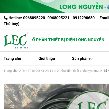
Hotline: 0968095220 -0968095221 - 0912290680
Emai
Thứ bảy)
ÔNG TY CỔ PHẦN THIẾT BỊ ĐIỆN LONG NGUYỄN
Trang chủ
Giới thiệu
Sản phẩm
Trang chủ
THIẾT BỊ ĐO KYORITSU
Phụ kiện thiết bị đo Kyoritsu
Bộ k