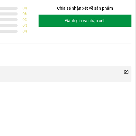
0
%
Chia sẻ nhận xét về sản phẩm
0
%
0
%
Đánh giá và nhận xét
0
%
0
%