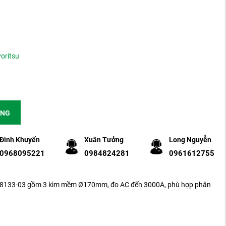
yoritsu
ÀNG
Đình Khuyến
Xuân Tưởng
Long Nguyễn
0968095221
0984824281
0961612755
su 8133-03 gồm 3 kìm mềm Ø170mm, đo AC đến 3000A, phù hợp phân