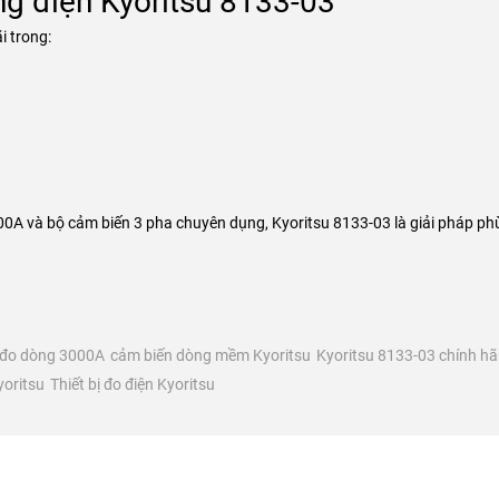
g điện Kyoritsu 8133-03
i trong:
00A và bộ cảm biến 3 pha chuyên dụng, Kyoritsu 8133-03 là giải pháp phù
 đo dòng 3000A
cảm biến dòng mềm Kyoritsu
Kyoritsu 8133-03 chính h
yoritsu
Thiết bị đo điện Kyoritsu