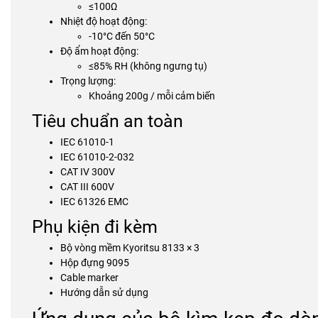
≤100Ω
Nhiệt độ hoạt động:
-10°C đến 50°C
Độ ẩm hoạt động:
≤85% RH (không ngưng tụ)
Trọng lượng:
Khoảng 200g / mỗi cảm biến
Tiêu chuẩn an toàn
IEC 61010-1
IEC 61010-2-032
CAT IV 300V
CAT III 600V
IEC 61326 EMC
Phụ kiện đi kèm
Bộ vòng mềm Kyoritsu 8133 × 3
Hộp đựng 9095
Cable marker
Hướng dẫn sử dụng