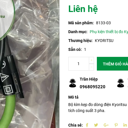
Liên hệ
Mã sản phẩm:
8133-03
Danh mục:
Phụ kiện thiết bị đo K
Thương hiệu:
KYORITSU
Sẵn có:
1
THÊM GIỎ H
Trần Hiệp
0968095220
Mô tả
Bộ kìm kẹp đo dòng điện Kyorit
tích công suất 3 pha.
Chia sẻ: