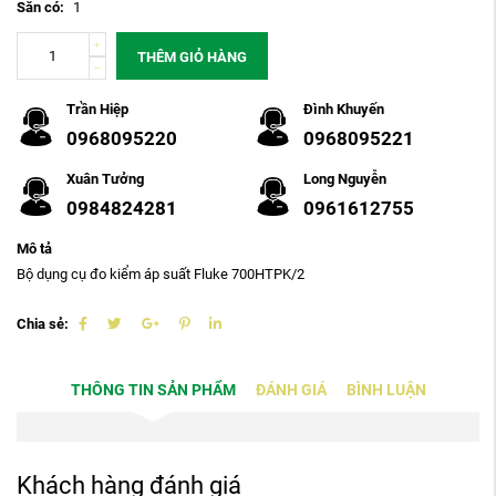
Sẵn có:
1
THÊM GIỎ HÀNG
Trần Hiệp
Đình Khuyến
0968095220
0968095221
Xuân Tưởng
Long Nguyễn
0984824281
0961612755
Mô tả
Bộ dụng cụ đo kiểm áp suất Fluke 700HTPK/2
Chia sẻ:
THÔNG TIN SẢN PHẨM
ĐÁNH GIÁ
BÌNH LUẬN
Khách hàng đánh giá