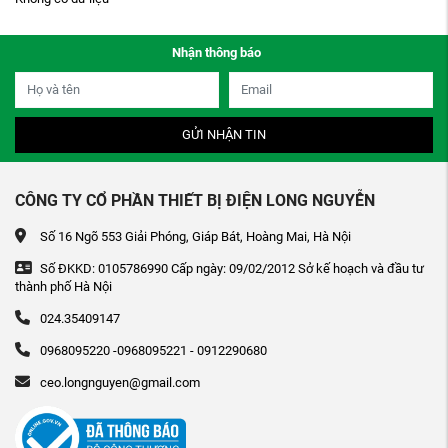
Nhận thông báo
GỬI NHẬN TIN
CÔNG TY CỔ PHẦN THIẾT BỊ ĐIỆN LONG NGUYỄN
Số 16 Ngõ 553 Giải Phóng, Giáp Bát, Hoàng Mai, Hà Nội
Số ĐKKD: 0105786990 Cấp ngày: 09/02/2012 Sở kế hoạch và đầu tư
thành phố Hà Nội
024.35409147
0968095220 -0968095221 - 0912290680
ceo.longnguyen@gmail.com