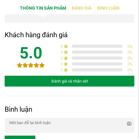
THÔNG TIN SẢN PHẨM
ĐÁNH GIÁ
BÌNH LUẬN
Khách hàng đánh giá
5.0
5
0
%
4
0
%
3
0
%
2
0
%
1
0
%
Đánh giá và nhận xét
Bình luận