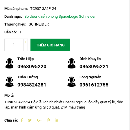
Mã sản phẩm:
TC907-3A2P-24
Danh mục:
Bộ điều khiển phòng SpaceLogic Schneider
Thương hiệu:
SCHNEIDER
Sẵn có:
1
THÊM GIỎ HÀNG
Trần Hiệp
Đình Khuyến
0968095220
0968095221
Xuân Tưởng
Long Nguyễn
0984824281
0961612755
Mô tả
TC907-3A2P-24 Bộ điều chỉnh nhiệt SpaceLogic, cuộn dây quạt tỷ lệ, độc
lập, màn hình cảm ứng, 2P, 3 quạt, 24V, màu trắng
Chia sẻ: