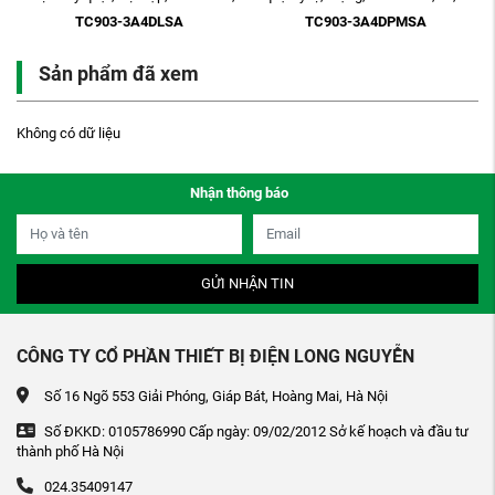
4P, 3 ...
quạt, ...
TC903-3A4DLSA
TC903-3A4DPMSA
Sản phẩm đã xem
Không có dữ liệu
Nhận thông báo
GỬI NHẬN TIN
CÔNG TY CỔ PHẦN THIẾT BỊ ĐIỆN LONG NGUYỄN
Số 16 Ngõ 553 Giải Phóng, Giáp Bát, Hoàng Mai, Hà Nội
Số ĐKKD: 0105786990 Cấp ngày: 09/02/2012 Sở kế hoạch và đầu tư
thành phố Hà Nội
024.35409147