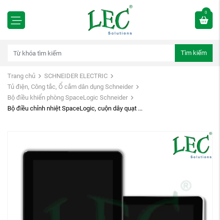
0
Tìm kiếm
Trang chủ
SCHNEIDER ELECTRIC
Tủ điện, Công tắc, Ổ cắm dân dụng Schneider
Bộ điều khiển phòng SpaceLogic Schneider
Bộ điều chỉnh nhiệt SpaceLogic, cuộn dây quạt ...