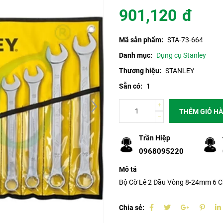
901,120
đ
Mã sản phẩm:
STA-73-664
Danh mục:
Dụng cụ Stanley
Thương hiệu:
STANLEY
Sẵn có:
1
THÊM GIỎ H
Trần Hiệp
0968095220
Mô tả
Bộ Cờ Lê 2 Đầu Vòng 8-24mm 6 Ch
Chia sẻ: