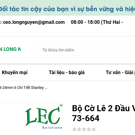
l: ceo.longnguyen@gmail.com
08:00 - 18:00 (Thứ Hai -
LONG NGUYỄN
Khuyến mại
Tài liệu - báo giá
Tư vấn - Giải
-24mm 6 Chi Tiết Stanley ...
Bộ Cờ Lê 2 Đầu 
73-664