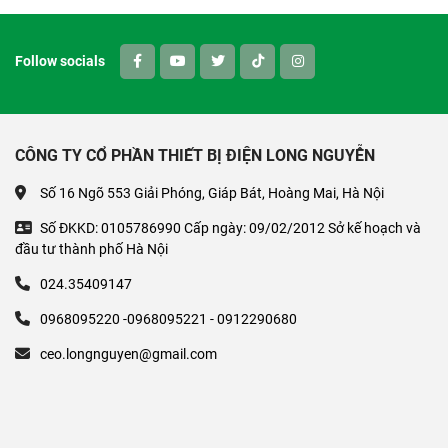
Follow socials
CÔNG TY CỔ PHẦN THIẾT BỊ ĐIỆN LONG NGUYỄN
Số 16 Ngõ 553 Giải Phóng, Giáp Bát, Hoàng Mai, Hà Nội
Số ĐKKD: 0105786990 Cấp ngày: 09/02/2012 Sở kế hoạch và
đầu tư thành phố Hà Nội
024.35409147
0968095220 -0968095221 - 0912290680
ceo.longnguyen@gmail.com