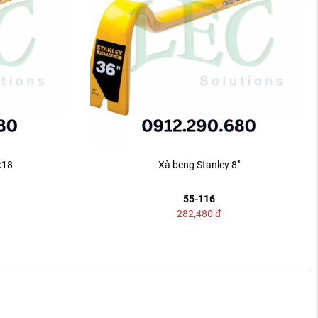
x18
Xà beng Stanley 8"
55-116
282,480
đ