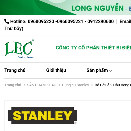
Hotline: 0968095220 -0968095221 - 0912290680
Emai
Thứ bảy)
CÔNG TY CỔ PHẦN THIẾT BỊ ĐIỆN 
Trang chủ
Giới thiệu
Sản phẩm
Trang chủ
SẢN PHẨM KHÁC
Dụng cụ Stanley
Bộ Cờ Lê 2 Đầu Vòng 8