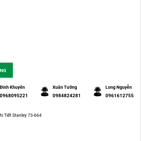
ÀNG
Đình Khuyến
Xuân Tưởng
Long Nguyễn
0968095221
0984824281
0961612755
i Tiết Stanley 73-664