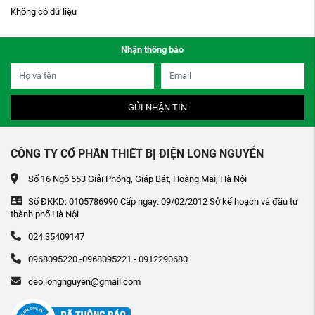
Không có dữ liệu
Nhận thông báo
GỬI NHẬN TIN
CÔNG TY CỔ PHẦN THIẾT BỊ ĐIỆN LONG NGUYỄN
Số 16 Ngõ 553 Giải Phóng, Giáp Bát, Hoàng Mai, Hà Nội
Số ĐKKD: 0105786990 Cấp ngày: 09/02/2012 Sở kế hoạch và đầu tư
thành phố Hà Nội
024.35409147
0968095220 -0968095221 - 0912290680
ceo.longnguyen@gmail.com