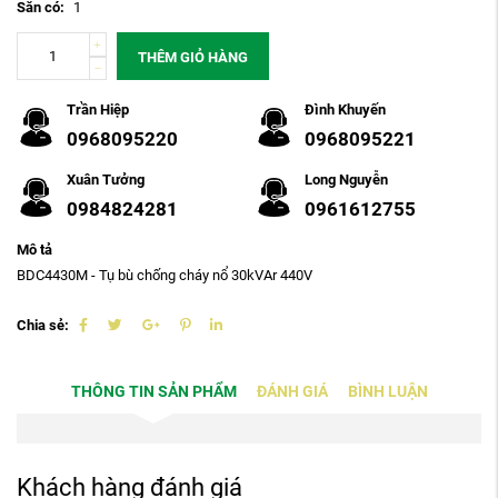
Sẵn có:
1
THÊM GIỎ HÀNG
Trần Hiệp
Đình Khuyến
0968095220
0968095221
Xuân Tưởng
Long Nguyễn
0984824281
0961612755
Mô tả
BDC4430M - Tụ bù chống cháy nổ 30kVAr 440V
Chia sẻ:
THÔNG TIN SẢN PHẨM
ĐÁNH GIÁ
BÌNH LUẬN
Khách hàng đánh giá