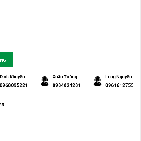
ÀNG
Đình Khuyến
Xuân Tưởng
Long Nguyễn
0968095221
0984824281
0961612755
65