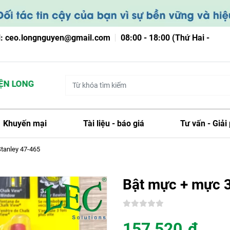
l: ceo.longnguyen@gmail.com
08:00 - 18:00 (Thứ Hai -
LONG NGUYỄN
Khuyến mại
Tài liệu - báo giá
Tư vấn - Giải
tanley 47-465
Bật mực + mực 
157,520
đ