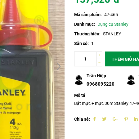
Mã sản phẩm:
47-465
Danh mục:
Dụng cụ Stanley
Thương hiệu:
STANLEY
Sẵn có:
1
THÊM GIỎ H
Trần Hiệp
0968095220
Mô tả
Bật mực + mực 30m Stanley 47-4
Chia sẻ: