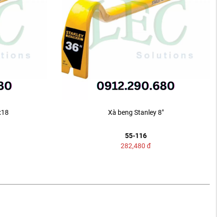
x18
Xà beng Stanley 8"
55-116
282,480
đ