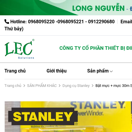
Hotline: 0968095220 -0968095221 - 0912290680
Emai
Thứ bảy)
CÔNG TY CỔ PHẦN THIẾT BỊ ĐIỆN 
Trang chủ
Giới thiệu
Sản phẩm
Trang chủ
SẢN PHẨM KHÁC
Dụng cụ Stanley
Bật mực + mực 30m S