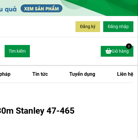
Đăng ký
Đăng nhập
0
Tìm kiếm
Giỏ hàng
 pháp
Tin tức
Tuyển dụng
Liên hệ
30m Stanley 47-465