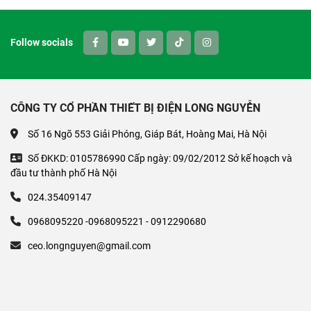
Follow socials
CÔNG TY CỔ PHẦN THIẾT BỊ ĐIỆN LONG NGUYỄN
Số 16 Ngõ 553 Giải Phóng, Giáp Bát, Hoàng Mai, Hà Nội
Số ĐKKD: 0105786990 Cấp ngày: 09/02/2012 Sở kế hoạch và
đầu tư thành phố Hà Nội
024.35409147
0968095220 -0968095221 - 0912290680
ceo.longnguyen@gmail.com