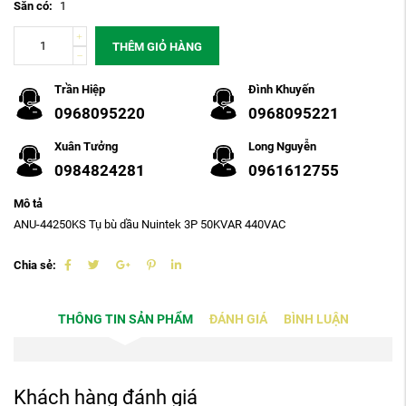
Sẵn có:
1
THÊM GIỎ HÀNG
Trần Hiệp
Đình Khuyến
0968095220
0968095221
Xuân Tưởng
Long Nguyễn
0984824281
0961612755
Mô tả
ANU-44250KS Tụ bù dầu Nuintek 3P 50KVAR 440VAC
Chia sẻ:
THÔNG TIN SẢN PHẨM
ĐÁNH GIÁ
BÌNH LUẬN
Khách hàng đánh giá