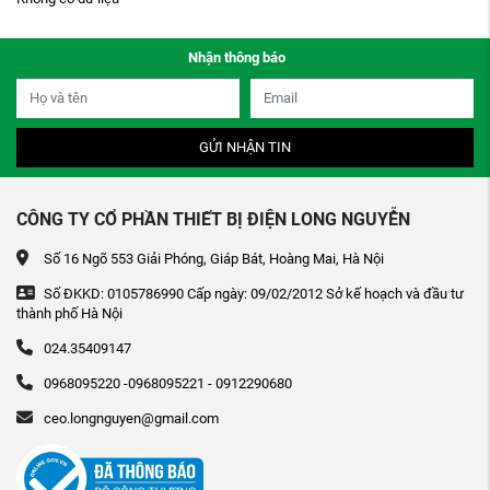
Nhận thông báo
GỬI NHẬN TIN
CÔNG TY CỔ PHẦN THIẾT BỊ ĐIỆN LONG NGUYỄN
Số 16 Ngõ 553 Giải Phóng, Giáp Bát, Hoàng Mai, Hà Nội
Số ĐKKD: 0105786990 Cấp ngày: 09/02/2012 Sở kế hoạch và đầu tư
thành phố Hà Nội
024.35409147
0968095220 -0968095221 - 0912290680
ceo.longnguyen@gmail.com