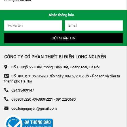
Nhận thông báo
GỬI NHẬN TIN
CÔNG TY CỔ PHẦN THIẾT BỊ ĐIỆN LONG NGUYỄN
Số 16 Ngõ 553 Giải Phóng, Giáp Bát, Hoàng Mai, Hà Nội
Số ĐKKD: 0105786990 Cấp ngày: 09/02/2012 Sở kế hoạch và đầu tư
thành phố Hà Nội
024.35409147
0968095220 -0968095221 - 0912290680
ceo.longnguyen@gmail.com