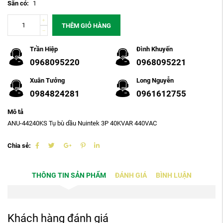
Sẵn có:
1
THÊM GIỎ HÀNG
Trần Hiệp
Đình Khuyến
0968095220
0968095221
Xuân Tưởng
Long Nguyễn
0984824281
0961612755
Mô tả
ANU-44240KS Tụ bù dầu Nuintek 3P 40KVAR 440VAC
Chia sẻ:
THÔNG TIN SẢN PHẨM
ĐÁNH GIÁ
BÌNH LUẬN
Khách hàng đánh giá