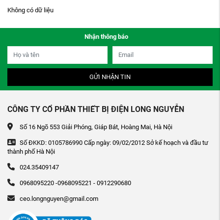
Không có dữ liệu
Nhận thông báo
GỬI NHẬN TIN
CÔNG TY CỔ PHẦN THIẾT BỊ ĐIỆN LONG NGUYỄN
Số 16 Ngõ 553 Giải Phóng, Giáp Bát, Hoàng Mai, Hà Nội
Số ĐKKD: 0105786990 Cấp ngày: 09/02/2012 Sở kế hoạch và đầu tư
thành phố Hà Nội
024.35409147
0968095220 -0968095221 - 0912290680
ceo.longnguyen@gmail.com