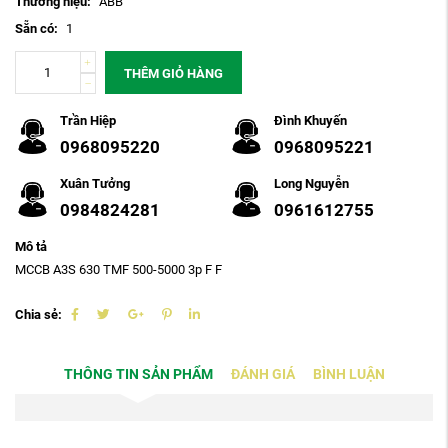
Thương hiệu:
ABB
Sẵn có:
1
THÊM GIỎ HÀNG
Trần Hiệp
Đình Khuyến
0968095220
0968095221
Xuân Tưởng
Long Nguyễn
0984824281
0961612755
Mô tả
MCCB A3S 630 TMF 500-5000 3p F F
Chia sẻ:
THÔNG TIN SẢN PHẨM
ĐÁNH GIÁ
BÌNH LUẬN